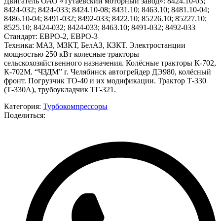
Двигатель ОАО «Тутаевский моторный завод»: 8424.10-03;
8424-032; 8424-033; 8424.10-08; 8431.10; 8463.10; 8481.10-04;
8486.10-04; 8491-032; 8492-033; 8422.10; 85226.10; 85227.10;
8525.10; 8424-032; 8424-033; 8463.10; 8491-032; 8492-033
Стандарт: ЕВРО-2, ЕВРО-3
Техника: МАЗ, МЗКТ, БелАЗ, КЗКТ. Электростанции
мощностью 250 кВт колесные тракторы
сельскохозяйственного назначения. Колёсные тракторы К-702,
К-702М. “ЧЗДМ” г. Челябинск автогрейдер ДЭ980, колёсный
фронт. Погрузчик ТО-40 и их модификации. Трактор Т-330
(Т-330А), трубоукладчик ТГ-321.
Категория:
Турбокомпрессоры
Поделиться: